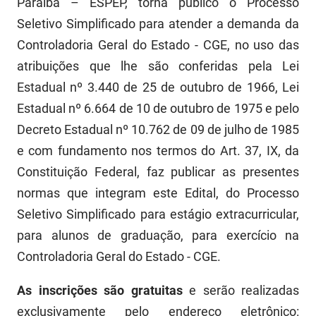
Paraíba – ESPEP, torna público o Processo
FUNES
Planejamento, Orçamento e Gestão
Seletivo Simplificado para atender a demanda da
Controladoria Geral do Estado - CGE, no uso das
FUNESC
Procuradoria Geral do Estado
atribuições que lhe são conferidas pela Lei
IMEQ
Representação Institucional
Estadual nº 3.440 de 25 de outubro de 1966, Lei
Estadual nº 6.664 de 10 de outubro de 1975 e pelo
IASS
Saúde
Decreto Estadual nº 10.762 de 09 de julho de 1985
IPHAEP
Segurança e Defesa Social
e com fundamento nos termos do Art. 37, IX, da
JUCEP
Constituição Federal, faz publicar as presentes
Turismo e Desenvolvimento Econômico
normas que integram este Edital, do Processo
LIFESA
Seletivo Simplificado para estágio extracurricular,
LOTEP
para alunos de graduação, para exercício na
Controladoria Geral do Estado - CGE.
Ouvidoria Geral do Estado
As inscrições são gratuitas
e serão realizadas
PAP
exclusivamente pelo endereço eletrônico: