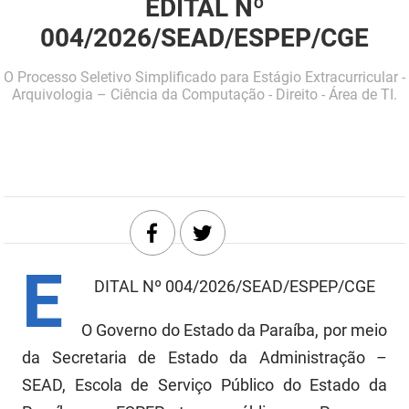
EDITAL Nº
DER
Desenvolvimento e da Articulação Municipal
004/2026/SEAD/ESPEP/CGE
DETRAN
Desenvolvimento Humano
O Processo Seletivo Simplificado para Estágio Extracurricular -
Arquivologia – Ciência da Computação - Direito - Área de TI.
EMPAER
Educação
ESPEP
Empreender
EPC
Secretaria de Fazenda
FAC
Secretaria de Governo
E
Fapesq
Infraestrutura e dos Recursos Hídricos
DITAL Nº 004/2026/SEAD/ESPEP/CGE
Fundação Casa de José Américo
Juventude, Esporte e Lazer
O Governo do Estado da Paraíba, por meio
FUNAD
Meio Ambiente e Sustentabilidade
da Secretaria de Estado da Administração –
SEAD, Escola de Serviço Público do Estado da
FUNDAC
Mulher e da Diversidade Humana