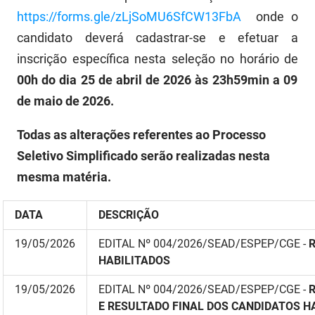
PBGÁS
https://forms.gle/zLjSoMU6SfCW13FbA
onde o
candidato deverá cadastrar-se e efetuar a
PB Saúde
inscrição específica nesta seleção no horário de
PBTUR
00h do dia 25 de abril de 2026 às 23h59min a 09
de maio de 2026.
PBPREV
Projeto Cooperar
Todas as alterações referentes ao Processo
Seletivo Simplificado serão realizadas nesta
PROCASE
mesma matéria.
PROCON
DATA
DESCRIÇÃ
O
Polícia Militar
19/05/2026
EDITAL Nº 004/2026/SEAD/ESPEP/CGE -
Polícia Civil
HABILITADOS
Rádio Tabajara
19/05/2026
EDITAL Nº 004/2026/SEAD/ESPEP/CGE -
E RESULTADO FINAL DOS CANDIDATOS H