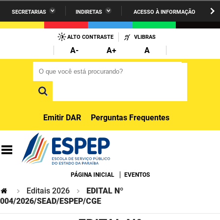
SECRETARIAS
INDIRETAS
ACESSO À INFORMAÇÃO
A União
Administração
IR
PARA
ALTO CONTRASTE
VLIBRAS
AESA
Administração Penitenciária
O
A-
A+
A
CONTEÚDO
ARPB
Agricultura Familiar e Desenvolvimento do Semiárido
O que você está procurando?
O que você está procurando?
Agevisa
Casa Civil do Governador
Cagepa
Casa Militar do Governador
Emitir DAR
Perguntas Frequentes
Cehap
Ciência, Tecnologia, Inovação e Ensino Superior
Cinep
Comunicação Institucional
Codata
Controladoria Geral do Estado
PÁGINA INICIAL
EVENTOS
Editais 2026
EDITAL Nº
Companhia Docas
Cultura
004/2026/SEAD/ESPEP/CGE
Corpo de Bombeiros
Desenvolvimento da Agropecuária e Pesca