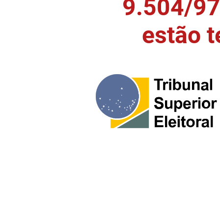
9.504/97)
estão 