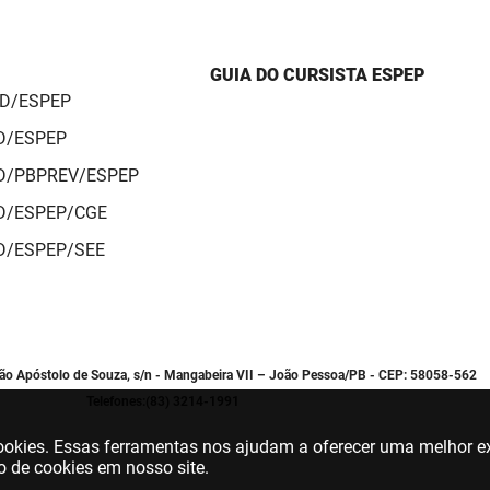
GUIA DO CURSISTA ESPEP
AD/ESPEP
AD/ESPEP
AD/PBPREV/ESPEP
AD/ESPEP/CGE
AD/ESPEP/SEE
oão Apóstolo de Souza, s/n - Mangabeira VII – João Pessoa/PB - CEP: 58058-562
Telefones:(83) 3214-1991
 cookies. Essas ferramentas nos ajudam a oferecer uma melhor ex
o de cookies em nosso site.