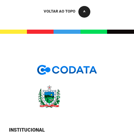
PBGÁS
VOLTAR AO TOPO
PB Saúde
PBTUR
PBPREV
Projeto Cooperar
PROCASE
PROCON
Polícia Militar
Polícia Civil
Rádio Tabajara
INSTITUCIONAL